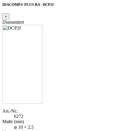
DIACOMP® PLUS RA - DCP2f
×
Diamantiert
Art.-Nr.:
6272
Maße (mm)
⌀ 10 × 2,5