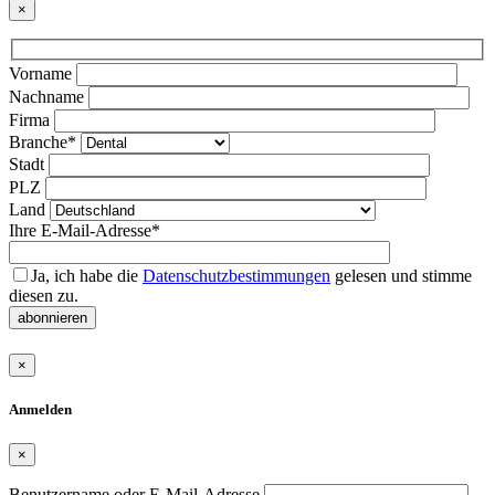
×
Bitte
Vorname
lasse
Nachname
dieses
Firma
Feld
Branche*
leer.
Stadt
PLZ
Land
Ihre E-Mail-Adresse*
Ja, ich habe die
Datenschutzbestimmungen
gelesen und stimme
diesen zu.
abonnieren
×
Anmelden
×
Benutzername oder E-Mail-Adresse