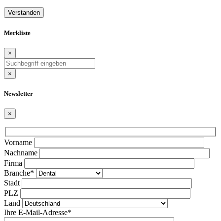
Verstanden
Merkliste
×
×
Newsletter
×
Bitte
Vorname
lasse
Nachname
dieses
Firma
Feld
Branche*
leer.
Stadt
PLZ
Land
Ihre E-Mail-Adresse*