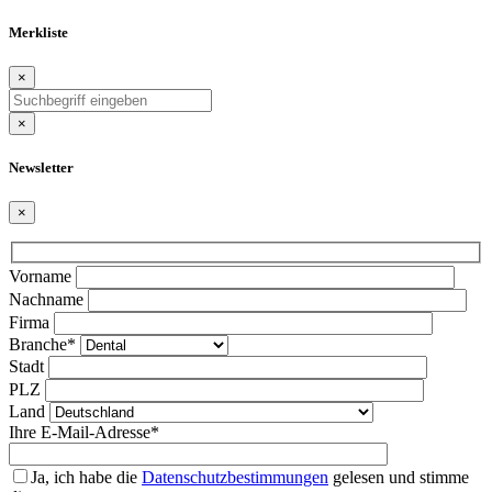
Merkliste
×
×
Newsletter
×
Bitte
Vorname
lasse
Nachname
dieses
Firma
Feld
Branche*
leer.
Stadt
PLZ
Land
Ihre E-Mail-Adresse*
Ja, ich habe die
Datenschutzbestimmungen
gelesen und stimme