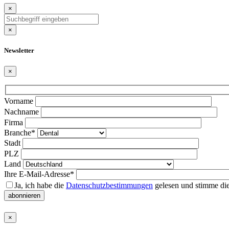
×
×
Newsletter
×
Bitte
Vorname
lasse
Nachname
dieses
Firma
Feld
Branche*
leer.
Stadt
PLZ
Land
Ihre E-Mail-Adresse*
Ja, ich habe die
Datenschutzbestimmungen
gelesen und stimme die
abonnieren
×