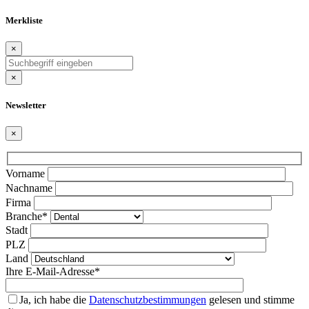
Merkliste
×
×
Newsletter
×
Bitte
Vorname
lasse
Nachname
dieses
Firma
Feld
Branche*
leer.
Stadt
PLZ
Land
Ihre E-Mail-Adresse*
Ja, ich habe die
Datenschutzbestimmungen
gelesen und stimme