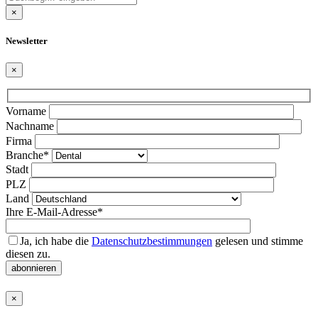
×
Newsletter
×
Bitte
Vorname
lasse
Nachname
dieses
Firma
Feld
Branche*
leer.
Stadt
PLZ
Land
Ihre E-Mail-Adresse*
Ja, ich habe die
Datenschutzbestimmungen
gelesen und stimme
diesen zu.
abonnieren
×