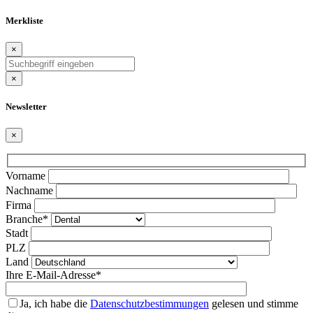
Merkliste
×
×
Newsletter
×
Bitte
Vorname
lasse
Nachname
dieses
Firma
Feld
Branche*
leer.
Stadt
PLZ
Land
Ihre E-Mail-Adresse*
Ja, ich habe die
Datenschutzbestimmungen
gelesen und stimme