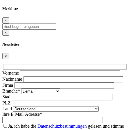
Merkliste
×
×
Newsletter
×
Bitte
Vorname
lasse
Nachname
dieses
Firma
Feld
Branche*
leer.
Stadt
PLZ
Land
Ihre E-Mail-Adresse*
Ja, ich habe die
Datenschutzbestimmungen
gelesen und stimme