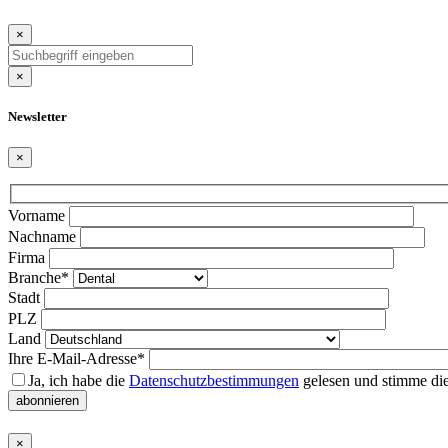
×
×
Newsletter
×
Bitte
Vorname
lasse
Nachname
dieses
Firma
Feld
Branche*
leer.
Stadt
PLZ
Land
Ihre E-Mail-Adresse*
Ja, ich habe die
Datenschutzbestimmungen
gelesen und stimme die
abonnieren
×