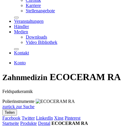
Chronik
Karriere
Stellenangebote
Veranstaltungen
Händler
Medien
Downloads
Video Bibliothek
Kontakt
Konto
ECOCERAM RA
Zahnmedizin
Feldspatkeramik
Polierinstrumente
zurück zur Suche
Teilen
Facebook
Twitter
LinkedIn
Xing
Pinterest
Startseite
Produkte
Dental
ECOCERAM RA