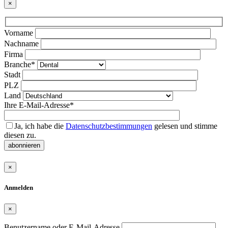
×
Bitte
Vorname
lasse
Nachname
dieses
Firma
Feld
Branche*
leer.
Stadt
PLZ
Land
Ihre E-Mail-Adresse*
Ja, ich habe die
Datenschutzbestimmungen
gelesen und stimme
diesen zu.
abonnieren
×
Anmelden
×
Benutzername oder E-Mail-Adresse